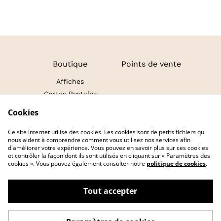
Boutique
Points de vente
Affiches
Cartes Postales
Magnets
Cookies
Conditions générales
Politique de cookies
Politique de
Ce site Internet utilise des cookies. Les cookies sont de petits fichiers qui
confidentialité
nous aident à comprendre comment vous utilisez nos services afin
d'améliorer votre expérience. Vous pouvez en savoir plus sur ces cookies
et contrôler la façon dont ils sont utilisés en cliquant sur « Paramètres des
cookies ». Vous pouvez également consulter notre
politique de cookies
.
Tout accepter
©
2026
Les Affiches de la Bête