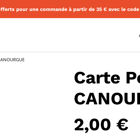
 offerts pour une commande à partir de 35 € avec le cod
A CANOURGUE
Carte P
CANOU
2,00 €