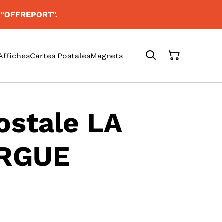
e "OFFREPORT".
Affiches
Cartes Postales
Magnets
ostale LA
RGUE